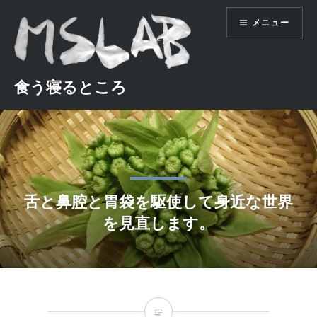
コ
メニュー
ン
テ
ン
ツ
食う寝るところ
へ
ス
キ
ッ
プ
舌と鼻腔と胃袋を駆使して身近な世界
を見直します。