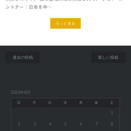
ントナー：日本を中…
もっと見る
投
過去の投稿
新しい投稿
稿
ナ
ビ
2026年8月
ゲ
日
月
火
水
木
金
土
ー
1
シ
2
3
4
5
6
7
8
ョ