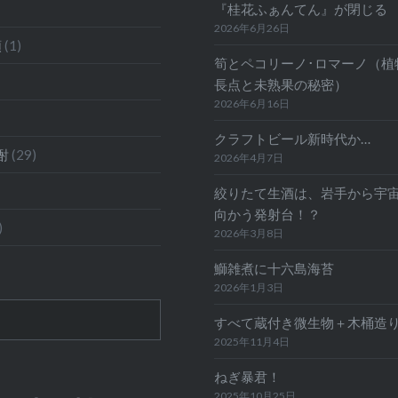
『桂花ふぁんてん』が閉じる
2026年6月26日
類
(1)
筍とペコリーノ･ロマーノ（植
長点と未熟果の秘密）
2026年6月16日
クラフトビール新時代か…
酎
(29)
2026年4月7日
絞りたて生酒は、岩手から宇
向かう発射台！？
)
2026年3月8日
鰤雑煮に十六島海苔
2026年1月3日
すべて蔵付き微生物＋木桶造
2025年11月4日
ねぎ暴君！
2025年10月25日