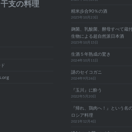
ab 干支の料理
精米歩合90％の酒
2025年10月23日
麹菌、乳酸菌、酵母すべて蔵
生物による超自然派日本酒
2025年10月15日
生酒５年熟成の驚き
2024年10月11日
ード
謎のセイコガニ
.org
2024年9月26日
『玉川』に酔う
2022年5月20日
『帰れ、鶏肉へ！』という名
ロシア料理
2021年12月4日