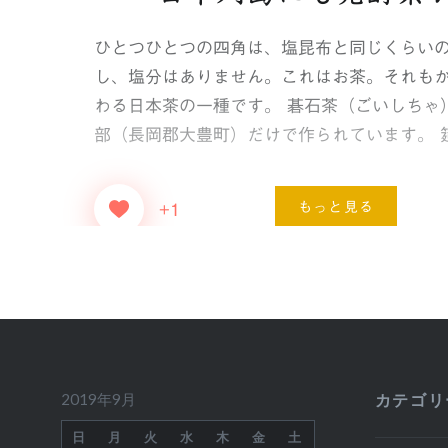
ひとつひとつの四角は、塩昆布と同じくらいの
し、塩分はありません。これはお茶。それも
わる日本茶の一種です。 碁石茶（ごいしちゃ
部（長岡郡大豊町）だけで作られています。 
もっと見る
+1
2019年9月
カテゴリ
日
月
火
水
木
金
土