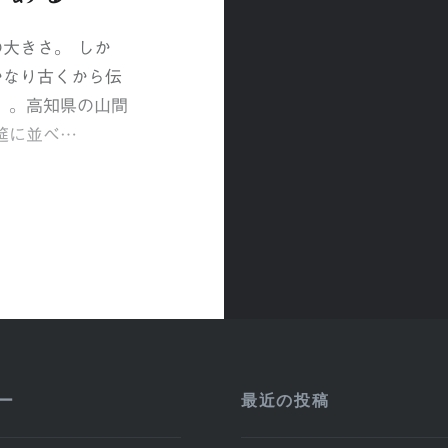
大きさ。 しか
かなり古くから伝
）。高知県の山間
筵に並べ…
ー
最近の投稿