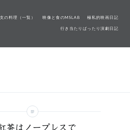
支の料理（一覧）
映像と食のMSLAB
極私的映画日記
行き当たりばったり演劇日記
紅茶はノープレスで