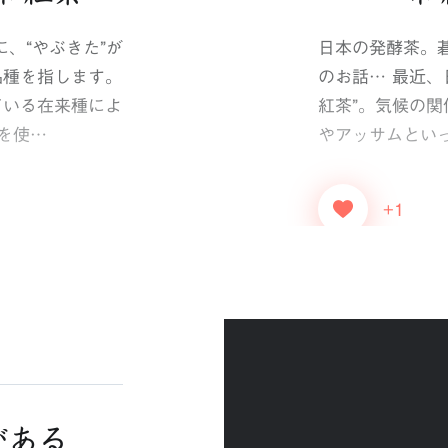
、“やぶきた”が
日本の発酵茶。
品種を指します。
のお話… 最近
ている在来種によ
紅茶”。気候の
を使…
やアッサムとい
+1
がある