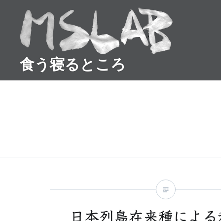
コ
ン
テ
ン
食う寝るところ
ツ
へ
ス
キ
ッ
プ
日本列島在来種による