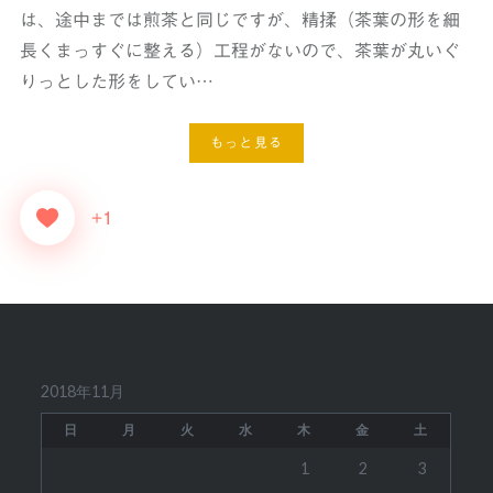
は、途中までは煎茶と同じですが、精揉（茶葉の形を細
長くまっすぐに整える）工程がないので、茶葉が丸いぐ
りっとした形をしてい…
もっと見る
+1
2018年11月
日
月
火
水
木
金
土
1
2
3