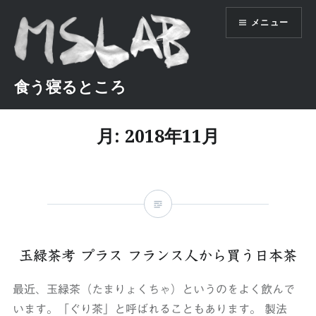
コ
メニュー
ン
テ
ン
ツ
食う寝るところ
へ
ス
月:
2018年11月
キ
ッ
プ
玉緑茶考 プラス フランス人から買う日本茶
最近、玉緑茶（たまりょくちゃ）というのをよく飲んで
います。「ぐり茶」と呼ばれることもあります。 製法