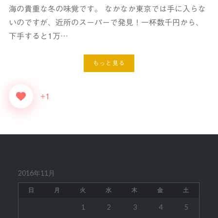
海の貴重な冬の味覚です。 なかなか東京では手に入らな
いのですが、近所のスーパーで発見！一杯数千円から、
下手すると1万…
もっと見る
+1
2016年11月
日
月
火
水
木
金
土
1
2
3
4
5