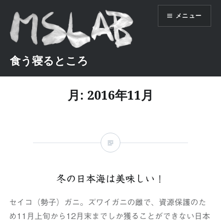
コ
メニュー
ン
テ
ン
ツ
食う寝るところ
へ
ス
月:
2016年11月
キ
ッ
プ
冬の日本海は美味しい！
セイコ（勢子）ガニ。ズワイガニの雌で、資源保護のた
め11月上旬から12月末までしか獲ることができない日本