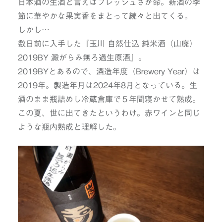
日本酒の生酒と言えばフレッシュさが命。新酒の季
節に華やかな果実香をまとって続々と出てくる。
しかし…
数日前に入手した『玉川 自然仕込 純米酒（山廃）
2019BY 澱がらみ無ろ過生原酒』。
2019BYとあるので、酒造年度（Brewery Year）は
2019年。製造年月は2024年8月となっている。生
酒のまま瓶詰めし冷蔵倉庫で５年間寝かせて熟成。
この夏、世に出てきたというわけ。赤ワインと同じ
ような瓶内熟成と理解した。