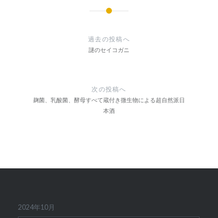
投
稿
過去の投稿へ
謎のセイコガニ
ナ
ビ
ゲ
次の投稿へ
麹菌、乳酸菌、酵母すべて蔵付き微生物による超自然派日
ー
本酒
シ
ョ
ン
2024年10月