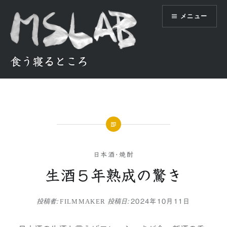
コ
メニュー
ン
テ
ン
ツ
食う寝るところ
へ
ス
キ
ッ
プ
日本酒･焼酎
生酒５年熟成の驚き
投稿者:
FILMMAKER
投稿日:
2024年10月11日