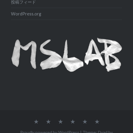
投稿フィード
WordPress.org
食
干
干
映
極
行
う
支
支
像
私
き
寝
の
の
と
的
当
Proudly powered by WordPress
|
Theme: Dyad by