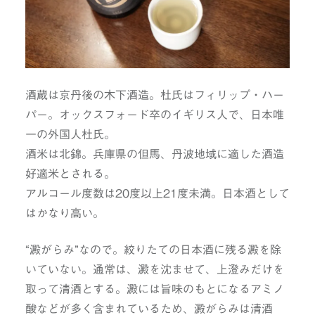
酒蔵は京丹後の木下酒造。杜氏はフィリップ・ハー
パー。オックスフォード卒のイギリス人で、日本唯
一の外国人杜氏。
酒米は北錦。兵庫県の但馬、丹波地域に適した酒造
好適米とされる。
アルコール度数は20度以上21度未満。日本酒として
はかなり高い。
“澱がらみ”なので。絞りたての日本酒に残る澱を除
いていない。通常は、澱を沈ませて、上澄みだけを
取って清酒とする。澱には旨味のもとになるアミノ
酸などが多く含まれているため、澱がらみは清酒